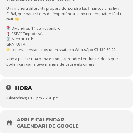
Una manera diferent i propera d’entendre les finances amb Eva
Cañal, que parlarà des de l’experiència i amb un llenguatge fàcil i
real.
Divendres 14 de novembre
ESPAI Empodera’t
A les 18.00 h
GRATUÏTA
reserva enviant-nos un missatge a WhatsApp 93 130 69 22
Vine a passar una bona estona, aprendre i endur-te idees que
poden canviar la teva manera de veure els diners.
HORA
(Divendres) 6:00 pm - 7:30 pm
APPLE CALENDAR
CALENDARI DE GOOGLE