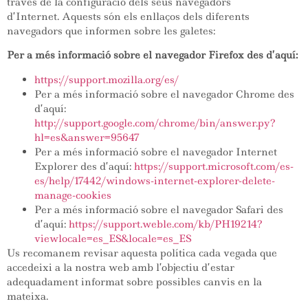
través de la configuració dels seus navegadors
d’Internet. Aquests són els enllaços dels diferents
navegadors que informen sobre les galetes:
Per a més informació sobre el navegador Firefox des d’aquí:
https://support.mozilla.org/es/
Per a més informació sobre el navegador Chrome des
d’aquí:
http://support.google.com/chrome/bin/answer.py?
hl=es&answer=95647
Per a més informació sobre el navegador Internet
Explorer des d’aquí:
https://support.microsoft.com/es-
es/help/17442/windows-internet-explorer-delete-
manage-cookies
Per a més informació sobre el navegador Safari des
d’aquí:
https://support.weble.com/kb/PH19214?
viewlocale=es_ES&locale=es_ES
Us recomanem revisar aquesta política cada vegada que
accedeixi a la nostra web amb l’objectiu d’estar
adequadament informat sobre possibles canvis en la
mateixa.