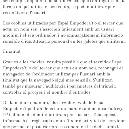
seu equip i, depenent de la informació que continguin i de la
forma en què utilitzi el seu equip, es poden utilitzar per
reconèixer a l’usuari.
Les cookies utilitzades per Espai Empodera’t o el tercer que
actuï en nom seu, s’associen únicament amb un usuari
anònim i el seu ordinador, i no emmagatzemem informació
sensible d’identificació personal en les galetes que utilitzem.
Finalitat
Gràcies a les cookies, resulta possible que el servidor Espai
Empodera’t, o del tercer que actuï en nom seu, reconegui el
navegador de l’ordinador utilitzat per l’usuari amb la
finalitat que la navegació sigui més senzilla. S’utilitzen
també per mesurar l’audiència i paràmetres del trànsit,
controlar el progrés i el nombre d’entrades.
De la mateixa manera, els servidors web de Espai
Empodera’t podran detectar de manera automàtica l’adreça
IP i el nom de domini utilitzats per l’usuari. Tota aquesta
informació és registrada en un fitxer d’activitat del servidor
que permet el posterior processament de les dades amb la