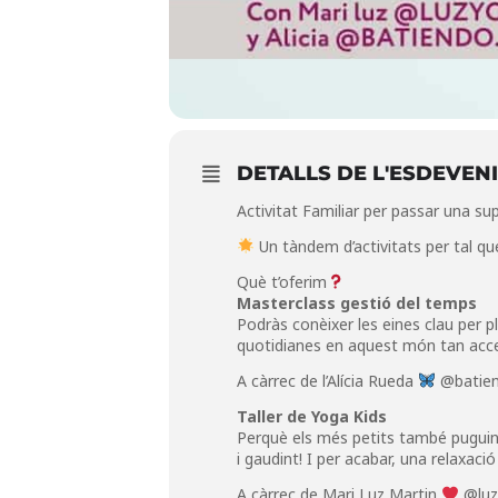
DETALLS DE L'ESDEVEN
Activitat Familiar per passar una sup
Un tàndem d’activitats per tal qu
Què t’oferim
Masterclass gestió del temps
Podràs conèixer les eines clau per pl
quotidianes en aquest món tan acce
A càrrec de l’Alícia Rueda
@batien
Taller de Yoga Kids
Perquè els més petits també puguin ga
i gaudint! I per acabar, una relaxac
A càrrec de Mari Luz Martin
@luz