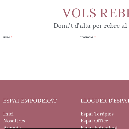
VOLS REB
Dona’t d’alta per rebre al
NOM
COGNOM
ESPAI EMPODERA'T
LLOGUER D'ESPA
Inici
Espai Teràpies
Nosaltres
Espai Office
Agenda
Espai Polivalent