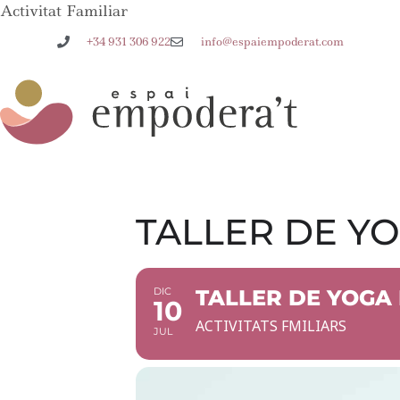
Activitat Familiar
+34 931 306 922
info@espaiempoderat.com
TALLER DE YO
DIC
TALLER DE YOGA 
10
ACTIVITATS FMILIARS
JUL