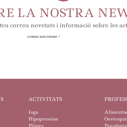
RE LA NOSTRA NE
 teu correu novetats i informació sobre les ac
CORREU ELECTRÒNIC
IS
ACTIVITATS
PROFES
Ioga
Alimentac
Hipopressius
Oesteopati
Pilates
Psicologia