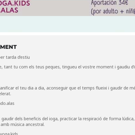
IMENT
er tarda d’estiu
e, tant tu com els teus peques, tingueu el vostre moment i gaudiu d’
anificar el teu dia a dia, aconseguir que el temps flueixi i gaudir de m
lerat.
do.alas
udir dels beneficis del ioga, practicar la respiració de forma lúdica,
ió amb música ancestral.
yoga.kids