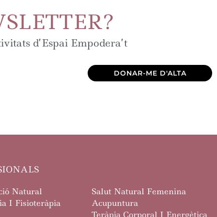
WSLETTER?
tivitats d’Espai Empodera’t
DONAR-ME D'ALTA
SIONALS
_
ió Natural
Salut Natural Femenina
a I Fisioteràpia
Acupuntura
Teràpia Corporal I Energètica