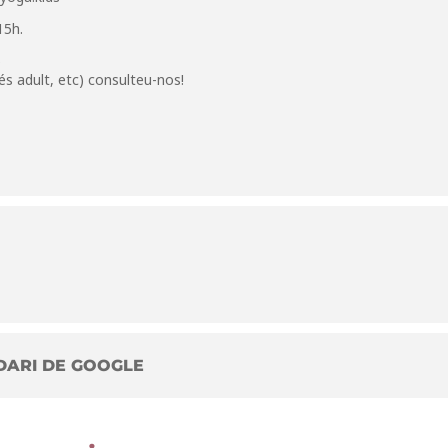
15h.
)
s adult, etc) consulteu-nos!
DARI DE GOOGLE