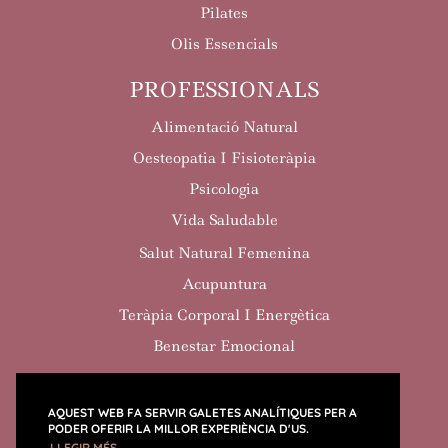
Pilates
Olis Essencials
PROFESSIONALS
Alimentació Natural
Oesteopatia I Fisioteràpia
Psicologia
Vida Saludable
Salut Natural Femenina
Acupuntura
Teràpia Corporal I Energètica
Benestar Emocional
AQUEST WEB FA SERVIR GALETES ANALÍTIQUES PER A
PODER OFERIR LA MILLOR EXPERIÈNCIA D'US.
POLÍTICA DE COOKIES
POLÍTICA DE PRIVACITAT
LLEGIR MÉS