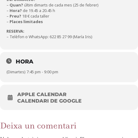
–
Quan?
últim dimarts de cada mes (25 de febrer)
–
Hora?
de 19.45 a 20.45 h
–
Preu?
18 € cada taller
–
Places limitades
RESERVA:
– Telèfon o WhatsApp: 622 85 27 99 (María Iris)
HORA
(Dimartes) 7:45 pm - 9:00 pm
APPLE CALENDAR
CALENDARI DE GOOGLE
Deixa un comentari