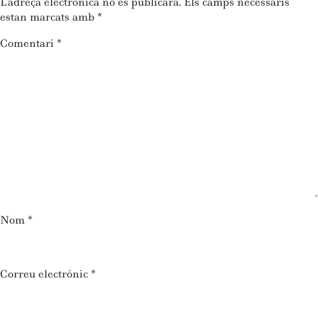
L'adreça electrònica no es publicarà.
Els camps necessaris
estan marcats amb
*
Comentari
*
Nom
*
Correu electrònic
*