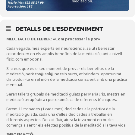
DETALLS DE L'ESDEVENIMENT
MEDITACIÓ DE FEBRER: «Com processar la por»
Cada vegada, més experts en neurociència, salut i benestar
coincideixen en els amplis beneficis de la meditació, tant a nivell
físic, com emocional.
Si creus que és el teu moment de provar els beneficis de la
meditació, però tot@ sol@ no te’n surts, et brindem l’oportunitat
d’introduir-te en el món de la meditació conscient amb una pràctica
mensual.
Seran tallers grupals de meditació guiats per María Iris, mestra en
meditació terapèutica i psicosomàtica de diferents tècniques.
Farem 11 trobades (1 cada mes) dedicades a la pràctica de la
meditació guiada, cada una d’elles dedicades a treballar en
diferents aspectes. Deixa’t fluir, atura la teva ment en bucle i
comença a sentir els efectes positius de la meditació a la teva vida.
INFORMACIÓ: