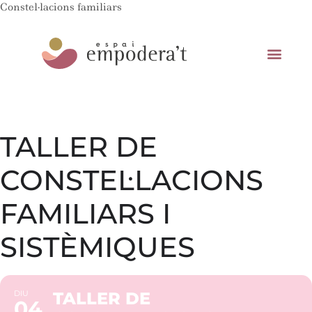
Constel·lacions familiars
TALLER DE
CONSTEL·LACIONS
FAMILIARS I
SISTÈMIQUES
DIU
TALLER DE
04