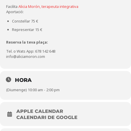
Facilita
Alicia Morón, terapeuta integrativa
Aportació:
Constel·lar 75 €
Representar 15 €
Reserva la teva plaça:
Tel. o Wats App: 678 142 648
info@aliciamoron.com
HORA
(Diumenge) 10:00 am - 2:00 pm
APPLE CALENDAR
CALENDARI DE GOOGLE