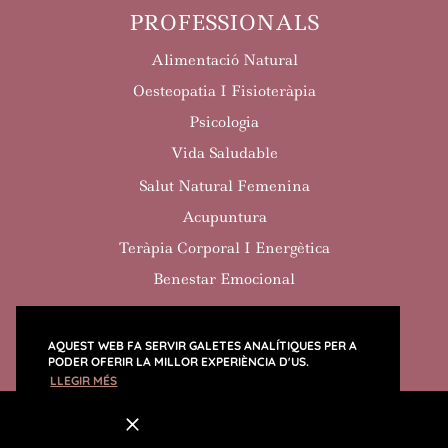
PROFESSIONALS
Alimentació Natural
Oesteopatia I Fisioteràpia
Psicologia
Vida Saludable
Salut Natural Femenina
Acupuntura
Teràpia Corporal I Energètica
Benestar Emocional
AQUEST WEB FA SERVIR GALETES ANALÍTIQUES PER A
PODER OFERIR LA MILLOR EXPERIÈNCIA D'US.
POLÍTICA DE COOKIES
POLÍTICA DE PRIVACITAT
LLEGIR MÉS
DESIGNED BY RONINESTUDI BARCELONA
ENTESOS