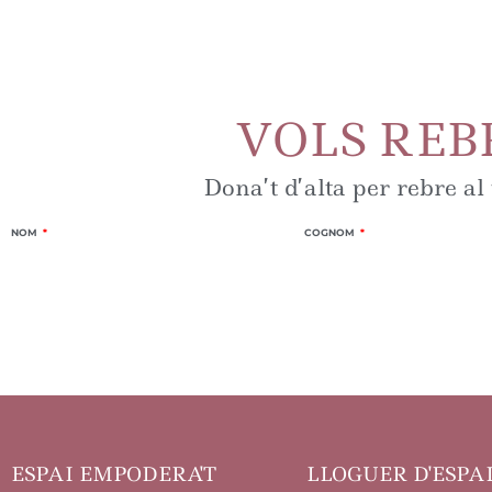
VOLS REB
Dona’t d’alta per rebre al
NOM
COGNOM
ESPAI EMPODERA'T
LLOGUER D'ESPA