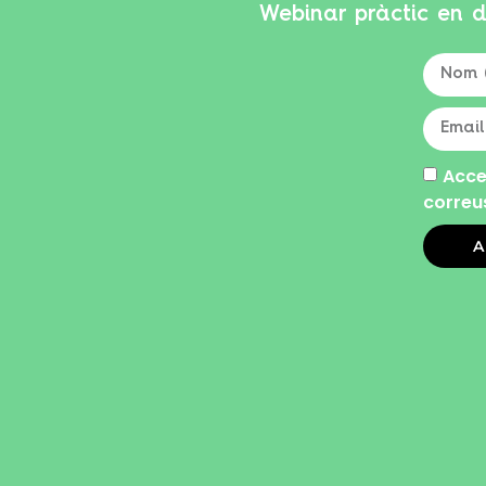
Webinar pràctic en d
Acce
correu
A