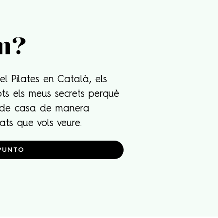
m?
del Pilates en Català, els
ots els meus secrets perquè
 de casa de manera
tats que vols veure.
PUNTO