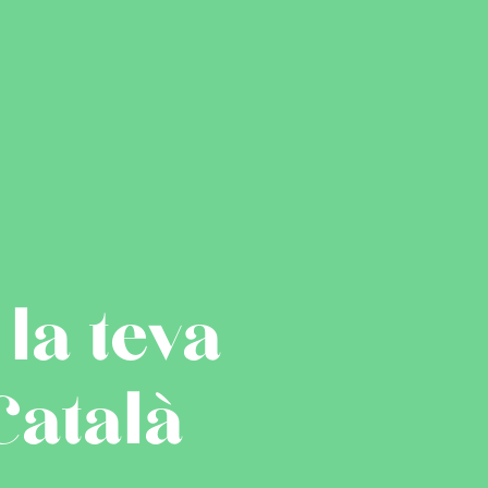
la teva
Català