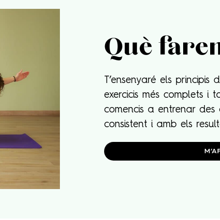
Què fare
T’ensenyaré els principis 
exercicis més complets i t
comencis a entrenar des
consistent i amb els resul
M’A